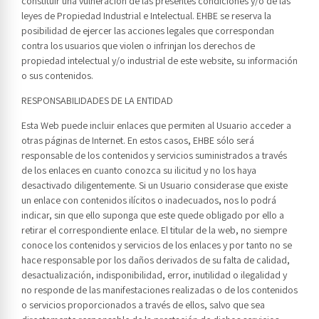
constituir una vulneración de las presentes condiciones y/o de las
leyes de Propiedad Industrial e Intelectual. EHBE se reserva la
posibilidad de ejercer las acciones legales que correspondan
contra los usuarios que violen o infrinjan los derechos de
propiedad intelectual y/o industrial de este website, su información
o sus contenidos.
RESPONSABILIDADES DE LA ENTIDAD
Esta Web puede incluir enlaces que permiten al Usuario acceder a
otras páginas de Internet. En estos casos, EHBE sólo será
responsable de los contenidos y servicios suministrados a través
de los enlaces en cuanto conozca su ilicitud y no los haya
desactivado diligentemente. Si un Usuario considerase que existe
un enlace con contenidos ilícitos o inadecuados, nos lo podrá
indicar, sin que ello suponga que este quede obligado por ello a
retirar el correspondiente enlace. El titular de la web, no siempre
conoce los contenidos y servicios de los enlaces y por tanto no se
hace responsable por los daños derivados de su falta de calidad,
desactualización, indisponibilidad, error, inutilidad o ilegalidad y
no responde de las manifestaciones realizadas o de los contenidos
o servicios proporcionados a través de ellos, salvo que sea