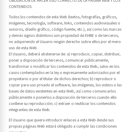
OBLIGACION DE HACER USO CORRECTO DE LA PAGINA WEB Y LOS
CONTENIDOS
Todos los contenidos de esta Web (textos, fotografías, gráficos,
imágenes, tecnología, software, links, contenidos audiovisuales o
sonoros, diseño gráfico, código fuente, etc.), así como las marcas
y demás signos distintivos son propiedad de EHBE o de terceros,
no adquiriendo el Usuario ningún derecho sobre ellos por el mero
uso de esta Web.
El Usuario, deberá abstenerse de: a) reproducir, copiar, distribuir,
poner a disposición de terceros, comunicar públicamente,
transformar o modificar los contenidos de esta Web, salvo en los
casos contemplados en la ley o expresamente autorizados por el
propietario o por el titular de dichos derechos; b) reproducir o
copiar para uso privado el software, las imágenes, los videos o las
bases de datos existentes en esta Web, así como comunicarlos
públicamente o ponerlos a disposición de terceros cuando ello
conlleve su reproducción; c) extraer o reutilizar los contenidos
integrantes de esta Web.
El Usuario que quiera introducir enlaces a esta Web desde sus
propias páginas Web estará obligado a cumplir las condiciones