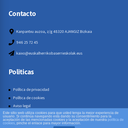
Contacto
Kanpantxu auzoa, z/g 48320 AJANGIZ Bizkaia
946 25 72 45
kaixo@euskalherrikobaserrieskolak.eus
Politicas
Política de privacidad
Política de cookies
Aviso legal
Este sitio web utiliza cookies para que usted tenga la mejor experiencia de
usuario. Si continúa navegando está dando su consentimiento para la
aceptación de las mencionadas cookies y la aceptación de nuestra
política de
cookies
, pinche el enlace para mayor información.