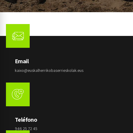
Email
kaixo@euskalherrikobaserrieskolak.eus
Teléfono
946 25 72 45