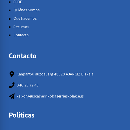
EHBE
Quiénes Somos
Qué hacemos
Recursos
Contacto
Contacto
Kanpantxu auzoa, z/g 48320 AJANGIZ Bizkaia
946 25 72 45
kaixo@euskalherrikobaserrieskolak.eus
Politicas